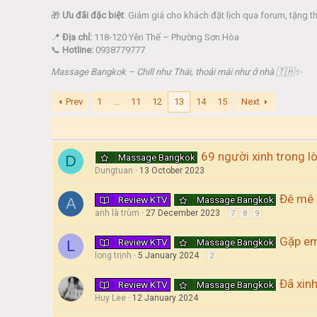
🎁
Ưu đãi đặc biệt
: Giảm giá cho khách đặt lịch qua forum, tặng t
📍
Địa chỉ:
118-120 Yên Thế – Phường Sơn Hòa
📞
Hotline:
0938779777
Massage Bangkok – Chill như Thái, thoải mái như ở nhà 🇹🇭✨
Prev
1
...
11
12
13
14
15
Next
69 người xinh trong lò
Massage Bangkok
D
Dungtuan
13 October 2023
Đê mê 
Review KTV
Massage Bangkok
A
anh là trùm
27 December 2023
7
8
9
Gặp em
Review KTV
Massage Bangkok
L
long trịnh
5 January 2024
2
Đã xin
Review KTV
Massage Bangkok
Huy Lee
12 January 2024