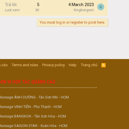
Trả lời
5
4 March 2023
K
Lượt xem
3K
Kingkongwin
You must log in or register to post here.
 cáo
Terms and rules
Privacy policy
Help
Trang chủ
R
S
S
ĐƠN VỊ HỢP TÁC QUẢNG CÁO
assage ÁNH DƯƠNG - Tân Sơn Nhì - HCM
assage VINH TIÊN - Phú Thạnh - HCM
assage BANGKOK - Tân Sơn Hòa - HCM
assage SAIGON STAR - Xuân Hòa - HCM