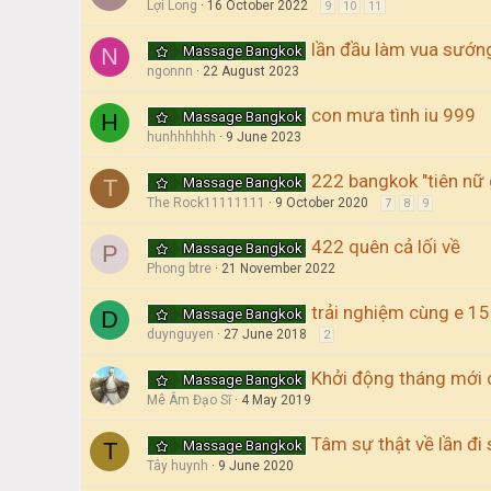
Lợi Long
16 October 2022
9
10
11
lần đầu làm vua sướng
Massage Bangkok
N
ngonnn
22 August 2023
con mưa tình iu 999
Massage Bangkok
H
hunhhhhhh
9 June 2023
222 bangkok "tiên nữ g
Massage Bangkok
T
The Rock11111111
9 October 2020
7
8
9
422 quên cả lối về
Massage Bangkok
P
Phong btre
21 November 2022
trải nghiệm cùng e 15
Massage Bangkok
D
duynguyen
27 June 2018
2
Khởi động tháng mới 
Massage Bangkok
Mê Âm Đạo Sĩ
4 May 2019
Tâm sự thật về lần đi
Massage Bangkok
T
Tây huynh
9 June 2020