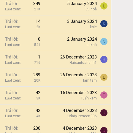
Trả lời
349
5 January 2024
L
Lượt xem
21K
lưu hoà
Trả lời
14
3 January 2024
K
Lượt xem
2K
kole
Trả lời
0
2 January 2024
N
Lượt xem
541
như hà
Trả lời
1
26 December 2023
H
Lượt xem
716
Haisantuananh1
Trả lời
289
26 December 2023
L
Lượt xem
20K
lâm tam
Trả lời
42
15 December 2023
T
Lượt xem
3K
Tuấn kem
Trả lời
42
4 December 2023
U
Lượt xem
4K
Udaipurescort006
Trả lời
200
4 December 2023
U