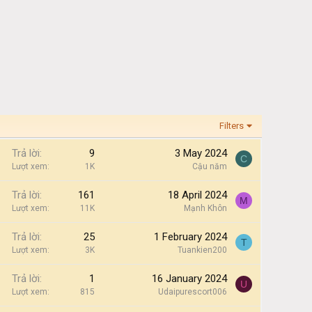
Filters
Trả lời
9
3 May 2024
C
Lượt xem
1K
Cậu năm
Trả lời
161
18 April 2024
M
Lượt xem
11K
Mạnh Khôn
Trả lời
25
1 February 2024
T
Lượt xem
3K
Tuankien200
Trả lời
1
16 January 2024
U
Lượt xem
815
Udaipurescort006