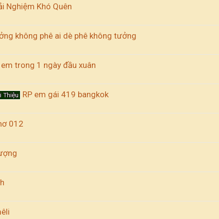
rải Nghiệm Khó Quên
ởng không phê ai dè phê không tưởng
i em trong 1 ngày đầu xuân
RP em gái 419 bangkok
i Thiệu
hơ 012
lượng
nh
êli