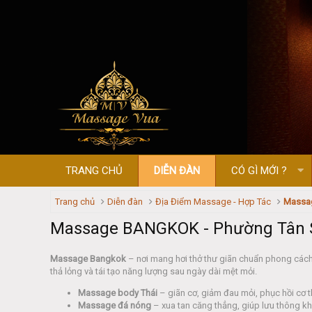
TRANG CHỦ
DIỄN ĐÀN
CÓ GÌ MỚI ?
Trang chủ
Diễn đàn
Địa Điểm Massage - Hợp Tác
Massa
Massage BANGKOK - Phường Tân 
Massage Bangkok
– nơi mang hơi thở thư giãn chuẩn phong cách 
thả lỏng và tái tạo năng lượng sau ngày dài mệt mỏi.
Massage body Thái
– giãn cơ, giảm đau mỏi, phục hồi cơ 
Massage đá nóng
– xua tan căng thẳng, giúp lưu thông kh