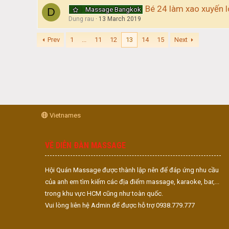
Bé 24 làm xao xuyến l
Massage Bangkok
D
Dung rau
13 March 2019
Prev
1
...
11
12
13
14
15
Next
Vietnames
VỀ DIỄN ĐÀN MASSAGE
Hội Quán Massage được thành lập nên để đáp ứng nhu cầu
của anh em tìm kiếm các địa điểm massage, karaoke, bar,...
trong khu vực HCM cũng như toàn quốc.
Vui lòng liên hệ Admin để được hỗ trợ 0938.779.777