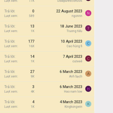
Lượt xem
11K
Udaipurescort006
Trả lời
0
22 August 2023
N
Lượt xem
589
ngonnn
Trả lời
13
18 June 2023
T
Lượt xem
1K
Trương tiểu
Trả lời
177
10 April 2023
C
Lượt xem
16K
Cao hùng fi
Trả lời
14
7 April 2023
C
Lượt xem
1K
cuteeê
Trả lời
27
6 March 2023
A
Lượt xem
9K
Anh bạch
Trả lời
3
6 March 2023
H
Lượt xem
4K
Hao nam low
Trả lời
4
4 March 2023
K
Lượt xem
1K
Kingkongwin