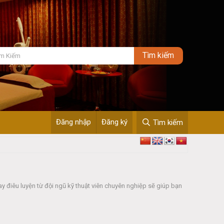
Đăng nhập
Đăng ký
Tìm kiếm
y điêu luyện từ đội ngũ kỹ thuật viên chuyên nghiệp sẽ giúp bạn