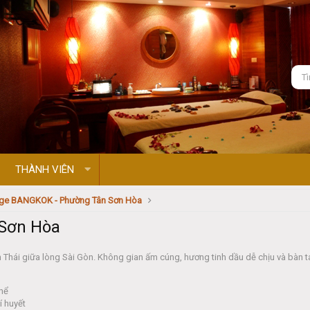
THÀNH VIÊN
ge BANGKOK - Phường Tân Sơn Hòa
Sơn Hòa
Thái giữa lòng Sài Gòn. Không gian ấm cúng, hương tinh dầu dễ chịu và bàn ta
thể
í huyết