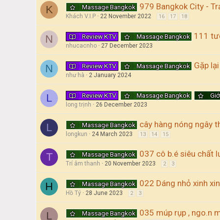
979 Bangkok City - T
Massage Bangkok
K
Khách V.I.P
22 November 2022
16
17
18
111 tư
Review KTV
Massage Bangkok
N
nhucacnho
27 December 2023
Gặp lạ
Review KTV
Massage Bangkok
N
như hà
2 January 2024
Review KTV
Massage Bangkok
Giớ
L
long trịnh
26 December 2023
cây hàng nóng ngây t
Massage Bangkok
L
longkun
24 March 2023
13
14
15
037 cô b.é siêu chất 
Massage Bangkok
T
Trí âm thanh
20 November 2023
2
3
022 Dáng nhỏ xinh xi
Massage Bangkok
H
Hồ Tý
28 June 2023
2
3
035 múp rụp , ngo.n m
Massage Bangkok
L