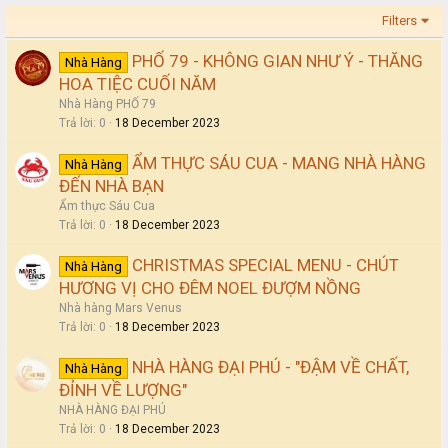
Filters
PHỐ 79 - KHÔNG GIAN NHƯ Ý - THĂNG
Nhà Hàng
HOA TIỆC CUỐI NĂM
Nhà Hàng PHỐ 79
Trả lời
0
18 December 2023
ẨM THỰC SÁU CUA - MANG NHÀ HÀNG
Nhà Hàng
ĐẾN NHÀ BẠN
Ẩm thực Sáu Cua
Trả lời
0
18 December 2023
CHRISTMAS SPECIAL MENU - CHÚT
Nhà Hàng
HƯƠNG VỊ CHO ĐÊM NOEL ĐƯỢM NỒNG
Nhà hàng Mars Venus
Trả lời
0
18 December 2023
NHÀ HÀNG ĐẠI PHÚ - "ĐẬM VỀ CHẤT,
Nhà Hàng
ĐỈNH VỀ LƯỢNG"
NHÀ HÀNG ĐẠI PHÚ
Trả lời
0
18 December 2023