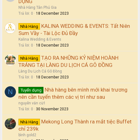
DỤNG
Nhà Hàng Tân Phú Gia
Trả lời
0
18 December 2023
KALINA WEDDING & EVENTS: Tất Niên
Nhà Hàng
Sum Vầy - Tài Lộc Đủ Đầy
Kalina Wedding & Events
Trả lời
0
18 December 2023
TẠO RA NHỮNG KỶ NIỆM HOÀNH
Nhà Hàng
TRÁNG TẠI LÀNG DU LỊCH CÁ GÔ ĐỒNG
Làng Du Lịch Cá Gô Đồng
Trả lời
0
18 December 2023
Nhà hàng bên mình mới khai trương
Tuyển dụng
N
nên cần tuyển thêm các vị trí như sau
nguyễn văn cừ1
Trả lời
0
30 November 2023
Mekong Long Thành ra mắt tiệc Buffet
Nhà Hàng
chỉ 239k
bình gold2