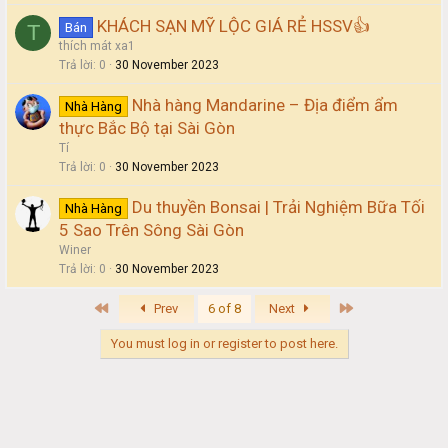
KHÁCH SẠN MỸ LỘC GIÁ RẺ HSSV👍
Bán
T
thích mát xa1
Trả lời
0
30 November 2023
Nhà hàng Mandarine – Địa điểm ẩm
Nhà Hàng
thực Bắc Bộ tại Sài Gòn
Tí
Trả lời
0
30 November 2023
Du thuyền Bonsai | Trải Nghiệm Bữa Tối
Nhà Hàng
5 Sao Trên Sông Sài Gòn
Winer
Trả lời
0
30 November 2023
First
Last
Prev
6 of 8
Next
You must log in or register to post here.