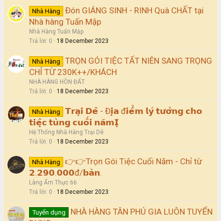
Đón GIÁNG SINH - RINH Quà CHẤT tại
Nhà Hàng
Nhà hàng Tuấn Mập
Nhà Hàng Tuấn Mập
Trả lời
0
18 December 2023
TRỌN GÓI TIỆC TẤT NIÊN SANG TRỌNG
Nhà Hàng
CHỈ TỪ 230K++/KHÁCH
NHÀ HÀNG HÒN ĐẤT
Trả lời
0
18 December 2023
𝗧𝗿𝗮̣𝗶 𝗗𝗲̂ - Đ𝗶̣𝗮 đ𝗶𝗲̂̉𝗺 𝗹𝘆́ 𝘁𝘂̛𝗼̛̉𝗻𝗴 𝗰𝗵𝗼
Nhà Hàng
𝘁𝗶𝗲̣̂𝗰 𝘁𝘂̀𝗻𝗴 𝗰𝘂𝗼̂́𝗶 𝗻𝗮̆𝗺𝗜̣
Hệ Thống Nhà Hàng Trại Dê
Trả lời
0
18 December 2023
👉👉Trọn Gói Tiệc Cuối Năm - Chỉ từ
Nhà Hàng
𝟮.𝟮𝟵𝟬.𝟬𝟬𝟬đ/𝗯𝗮̀𝗻.
Làng Ẩm Thực 66
Trả lời
0
18 December 2023
NHÀ HÀNG TÂN PHÚ GIA LUÔN TUYỂN
Tuyển dụng