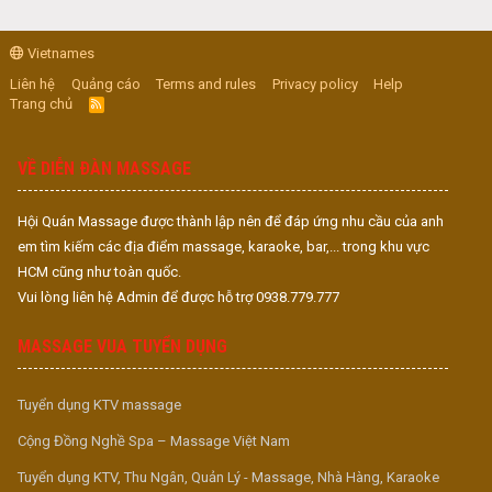
Vietnames
Liên hệ
Quảng cáo
Terms and rules
Privacy policy
Help
Trang chủ
R
S
S
VỀ DIỄN ĐÀN MASSAGE
Hội Quán Massage được thành lập nên để đáp ứng nhu cầu của anh
em tìm kiếm các địa điểm massage, karaoke, bar,... trong khu vực
HCM cũng như toàn quốc.
Vui lòng liên hệ Admin để được hỗ trợ 0938.779.777
MASSAGE VUA TUYỂN DỤNG
Tuyển dụng KTV massage
Cộng Đồng Nghề Spa – Massage Việt Nam
Tuyển dụng KTV, Thu Ngân, Quản Lý - Massage, Nhà Hàng, Karaoke