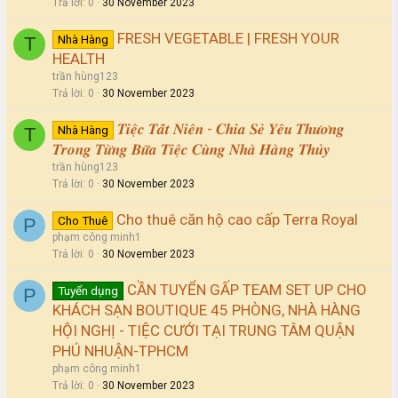
Trả lời
0
30 November 2023
FRESH VEGETABLE | FRESH YOUR
Nhà Hàng
T
HEALTH
trần hùng123
Trả lời
0
30 November 2023
𝑻𝒊𝒆̣̂𝒄 𝑻𝒂̂́𝒕 𝑵𝒊𝒆̂𝒏 - 𝑪𝒉𝒊𝒂 𝑺𝒆̉ 𝒀𝒆̂𝒖 𝑻𝒉𝒖̛𝒐̛𝒏𝒈
Nhà Hàng
T
𝑻𝒓𝒐𝒏𝒈 𝑻𝒖̛̀𝒏𝒈 𝑩𝒖̛̃𝒂 𝑻𝒊𝒆̣̂𝒄 𝑪𝒖̀𝒏𝒈 𝑵𝒉𝒂̀ 𝑯𝒂̀𝒏𝒈 𝑻𝒉𝒖̉𝒚
trần hùng123
Trả lời
0
30 November 2023
Cho thuê căn hộ cao cấp Terra Royal
Cho Thuê
P
phạm công minh1
Trả lời
0
30 November 2023
CẦN TUYỂN GẤP TEAM SET UP CHO
Tuyển dụng
P
KHÁCH SẠN BOUTIQUE 45 PHÒNG, NHÀ HÀNG
HỘI NGHỊ - TIỆC CƯỚI TẠI TRUNG TÂM QUẬN
PHÚ NHUẬN-TPHCM
phạm công minh1
Trả lời
0
30 November 2023