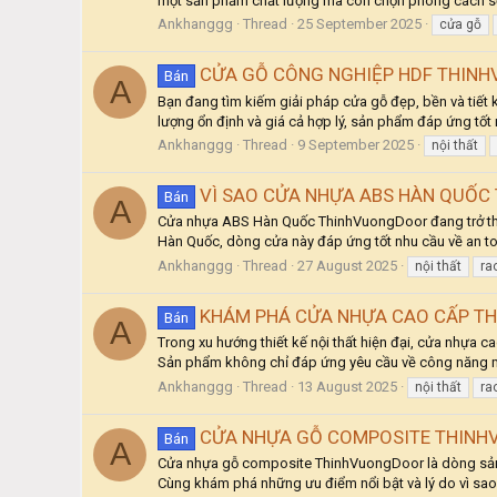
một sản phẩm chất lượng mà còn chọn phong cách sống
Ankhanggg
Thread
25 September 2025
cửa gỗ
CỬA GỖ CÔNG NGHIỆP HDF THINH
Bán
A
Bạn đang tìm kiếm giải pháp cửa gỗ đẹp, bền và tiết 
lượng ổn định và giá cả hợp lý, sản phẩm đáp ứng tốt
Ankhanggg
Thread
9 September 2025
nội thất
VÌ SAO CỬA NHỰA ABS HÀN QUỐ
Bán
A
Cửa nhựa ABS Hàn Quốc ThinhVuongDoor đang trở thành 
Hàn Quốc, dòng cửa này đáp ứng tốt nhu cầu về an toà
Ankhanggg
Thread
27 August 2025
nội thất
ra
KHÁM PHÁ CỬA NHỰA CAO CẤP THI
Bán
A
Trong xu hướng thiết kế nội thất hiện đại, cửa nhựa 
Sản phẩm không chỉ đáp ứng yêu cầu về công năng mà
Ankhanggg
Thread
13 August 2025
nội thất
ra
CỬA NHỰA GỖ COMPOSITE THINHV
Bán
A
Cửa nhựa gỗ composite ThinhVuongDoor là dòng sản phẩ
Cùng khám phá những ưu điểm nổi bật và lý do vì sa