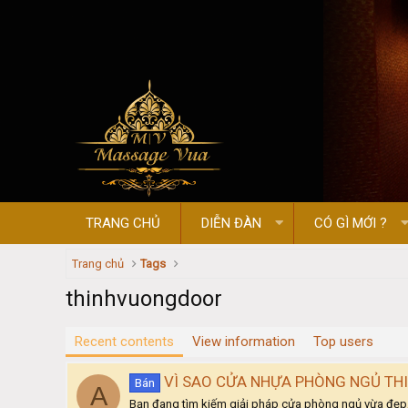
TRANG CHỦ
DIỄN ĐÀN
CÓ GÌ MỚI ?
Trang chủ
Tags
thinhvuongdoor
Recent contents
View information
Top users
VÌ SAO CỬA NHỰA PHÒNG NGỦ T
Bán
A
Bạn đang tìm kiếm giải pháp cửa phòng ngủ vừa đẹp, 