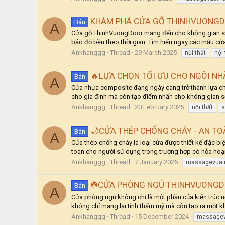
KHÁM PHÁ CỬA GỖ THINHVUONGDO
Bán
A
Cửa gỗ ThinhVuongDoor mang đến cho không gian sốn
bảo độ bền theo thời gian. Tìm hiểu ngay các mẫu c
Ankhanggg
Thread
29 March 2025
nội thất
nội
🔥LỰA CHỌN TỐI ƯU CHO NGÔI NH
Bán
A
Cửa nhựa composite đang ngày càng trở thành lựa chọn
cho gia đình mà còn tạo điểm nhấn cho không gian số
Ankhanggg
Thread
20 February 2025
nội thất
s
🌙CỬA THÉP CHỐNG CHÁY - AN TO
Bán
A
Cửa thép chống cháy là loại cửa được thiết kế đặc biệ
toàn cho người sử dụng trong trường hợp có hỏa hoạ
Ankhanggg
Thread
7 January 2025
massagevua.
☘️CỬA PHÒNG NGỦ THINHVUONGDO
Bán
A
Cửa phòng ngủ không chỉ là một phần của kiến trúc n
không chỉ mang lại tính thẩm mỹ mà còn tạo ra một kh
Ankhanggg
Thread
15 December 2024
massagev