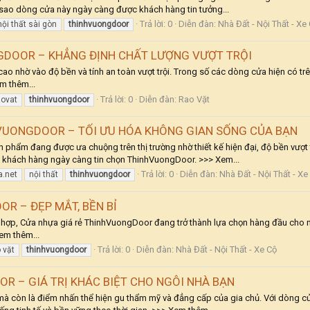
vì sao dòng cửa này ngày càng được khách hàng tin tưởng...
Trả lời: 0
Diễn đàn:
Nhà Đất - Nội Thất - Xe
nội thất sài gòn
thinhvuongdoor
DOOR – KHẲNG ĐỊNH CHẤT LƯỢNG VƯỢT TRỘI
ao nhờ vào độ bền và tính an toàn vượt trội. Trong số các dòng cửa hiện có t
em thêm...
Trả lời: 0
Diễn đàn:
Rao Vặt
aovat
thinhvuongdoor
UONGDOOR – TỐI ƯU HÓA KHÔNG GIAN SỐNG CỦA BẠN
m đang được ưa chuộng trên thị trường nhờ thiết kế hiện đại, độ bền vượt trộ
o khách hàng ngày càng tin chọn ThinhVuongDoor. >>> Xem...
Trả lời: 0
Diễn đàn:
Nhà Đất - Nội Thất - Xe
.net
nội thất
thinhvuongdoor
R – ĐẸP MẮT, BỀN BỈ
hù hợp, Cửa nhựa giá rẻ ThinhVuongDoor đang trở thành lựa chọn hàng đầu cho n
em thêm...
Trả lời: 0
Diễn đàn:
Nhà Đất - Nội Thất - Xe Cộ
 vặt
thinhvuongdoor
 – GIÁ TRỊ KHÁC BIỆT CHO NGÔI NHÀ BẠN
mà còn là điểm nhấn thể hiện gu thẩm mỹ và đẳng cấp của gia chủ. Với dòng 