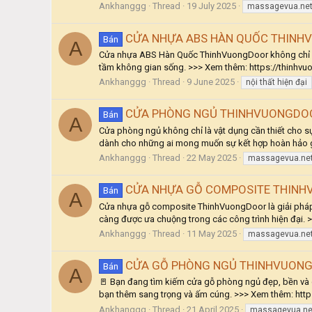
Ankhanggg
Thread
19 July 2025
massagevua.ne
CỬA NHỰA ABS HÀN QUỐC THINHV
Bán
A
Cửa nhựa ABS Hàn Quốc ThinhVuongDoor không chỉ m
tầm không gian sống. >>> Xem thêm: https://thinhvu
Ankhanggg
Thread
9 June 2025
nội thất hiện đại
CỬA PHÒNG NGỦ THINHVUONGDOOR 
Bán
A
Cửa phòng ngủ không chỉ là vật dụng cần thiết cho s
dành cho những ai mong muốn sự kết hợp hoàn hảo gi
Ankhanggg
Thread
22 May 2025
massagevua.ne
CỬA NHỰA GỖ COMPOSITE THINHV
Bán
A
Cửa nhựa gỗ composite ThinhVuongDoor là giải pháp 
càng được ưa chuộng trong các công trình hiện đại. 
Ankhanggg
Thread
11 May 2025
massagevua.ne
CỬA GỖ PHÒNG NGỦ THINHVUONGD
Bán
A
🚪 Bạn đang tìm kiếm cửa gỗ phòng ngủ đẹp, bền và 
bạn thêm sang trọng và ấm cúng. >>> Xem thêm: htt
Ankhanggg
Thread
21 April 2025
massagevua.ne