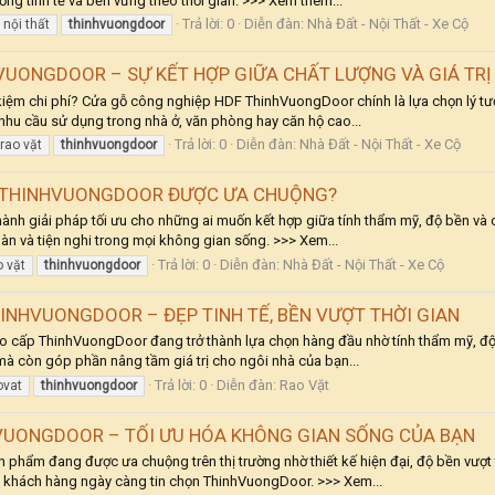
 tinh tế và bền vững theo thời gian. >>> Xem thêm...
Trả lời: 0
Diễn đàn:
Nhà Đất - Nội Thất - Xe Cộ
nội thất
thinhvuongdoor
VUONGDOOR – SỰ KẾT HỢP GIỮA CHẤT LƯỢNG VÀ GIÁ TRỊ
kiệm chi phí? Cửa gỗ công nghiệp HDF ThinhVuongDoor chính là lựa chọn lý tưởn
 nhu cầu sử dụng trong nhà ở, văn phòng hay căn hộ cao...
Trả lời: 0
Diễn đàn:
Nhà Đất - Nội Thất - Xe Cộ
rao vặt
thinhvuongdoor
C THINHVUONGDOOR ĐƯỢC ƯA CHUỘNG?
giải pháp tối ưu cho những ai muốn kết hợp giữa tính thẩm mỹ, độ bền và chi p
n và tiện nghi trong mọi không gian sống. >>> Xem...
Trả lời: 0
Diễn đàn:
Nhà Đất - Nội Thất - Xe Cộ
o vặt
thinhvuongdoor
NHVUONGDOOR – ĐẸP TINH TẾ, BỀN VƯỢT THỜI GIAN
cao cấp ThinhVuongDoor đang trở thành lựa chọn hàng đầu nhờ tính thẩm mỹ, độ 
 còn góp phần nâng tầm giá trị cho ngôi nhà của bạn...
Trả lời: 0
Diễn đàn:
Rao Vặt
ovat
thinhvuongdoor
UONGDOOR – TỐI ƯU HÓA KHÔNG GIAN SỐNG CỦA BẠN
m đang được ưa chuộng trên thị trường nhờ thiết kế hiện đại, độ bền vượt trộ
o khách hàng ngày càng tin chọn ThinhVuongDoor. >>> Xem...