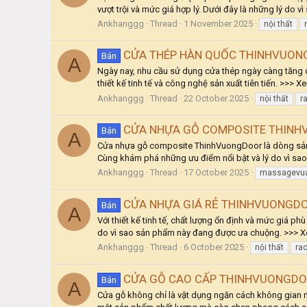
vượt trội và mức giá hợp lý. Dưới đây là những lý do 
Ankhanggg
Thread
1 November 2025
nội thất
CỬA THÉP HÀN QUỐC THINHVUONG
Bán
A
Ngày nay, nhu cầu sử dụng cửa thép ngày càng tăng c
thiết kế tinh tế và công nghệ sản xuất tiên tiến. >>> X
Ankhanggg
Thread
22 October 2025
nội thất
r
CỬA NHỰA GỖ COMPOSITE THINHV
Bán
A
Cửa nhựa gỗ composite ThinhVuongDoor là dòng sản phẩ
Cùng khám phá những ưu điểm nổi bật và lý do vì sa
Ankhanggg
Thread
17 October 2025
massagevua
CỬA NHỰA GIÁ RẺ THINHVUONGDOO
Bán
A
Với thiết kế tinh tế, chất lượng ổn định và mức giá p
do vì sao sản phẩm này đang được ưa chuộng. >>> X
Ankhanggg
Thread
6 October 2025
nội thất
rao
CỬA GỖ CAO CẤP THINHVUONGDOOR
Bán
A
Cửa gỗ không chỉ là vật dụng ngăn cách không gian 