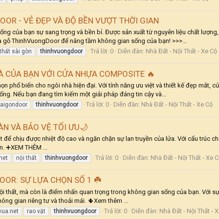
OR - VẺ ĐẸP VÀ ĐỘ BỀN VƯỢT THỜI GIAN
g của bạn sự sang trọng và bền bỉ. Được sản xuất từ nguyên liệu chất lượn
ửa gỗ ThinhVuongDoor để nâng tầm không gian sống của bạn! >>>...
Trả lời: 0
Diễn đàn:
Nhà Đất - Nội Thất - Xe Cộ
 thất sài gòn
thinhvuongdoor
À CỦA BẠN VỚI CỬA NHỰA COMPOSITE 🔥
 phổ biến cho ngôi nhà hiện đại. Với tính năng ưu việt và thiết kế đẹp mắt, 
ng. Nếu bạn đang tìm kiếm một giải pháp đáng tin cậy và...
Trả lời: 0
Diễn đàn:
Nhà Đất - Nội Thất - Xe Cộ
aigondoor
thinhvuongdoor
ÀN VÀ BẢO VỆ TỐI ƯU🌙
t để chịu được nhiệt độ cao và ngăn chặn sự lan truyền của lửa. Với cấu trúc c
n. ➕XEM THÊM ...
Trả lời: 0
Diễn đàn:
Nhà Đất - Nội Thất - Xe 
net
nội thất
thinhvuongdoor
OR: SỰ LỰA CHỌN SỐ 1 ☘️
ội thất, mà còn là điểm nhấn quan trọng trong không gian sống của bạn. Với s
ông gian riêng tư và thoải mái. 🌵Xem thêm ...
Trả lời: 0
Diễn đàn:
Nhà Đất - Nội Thất - 
ua.net
rao vặt
thinhvuongdoor