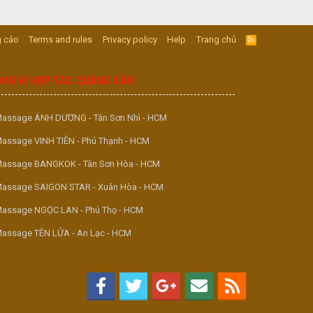
 cáo
Terms and rules
Privacy policy
Help
Trang chủ
R
S
S
ĐƠN VỊ HỢP TÁC QUẢNG CÁO
assage ÁNH DƯƠNG - Tân Sơn Nhì - HCM
assage VINH TIÊN - Phú Thạnh - HCM
assage BANGKOK - Tân Sơn Hòa - HCM
assage SAIGON STAR - Xuân Hòa - HCM
assage NGỌC LAN - Phú Thọ - HCM
assage TÊN LỬA - An Lạc - HCM