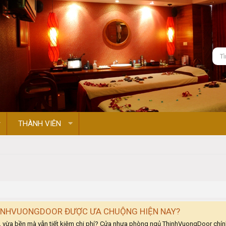
THÀNH VIÊN
HINHVUONGDOOR ĐƯỢC ƯA CHUỘNG HIỆN NAY?
vừa bền mà vẫn tiết kiệm chi phí? Cửa nhựa phòng ngủ ThinhVuongDoor chính l