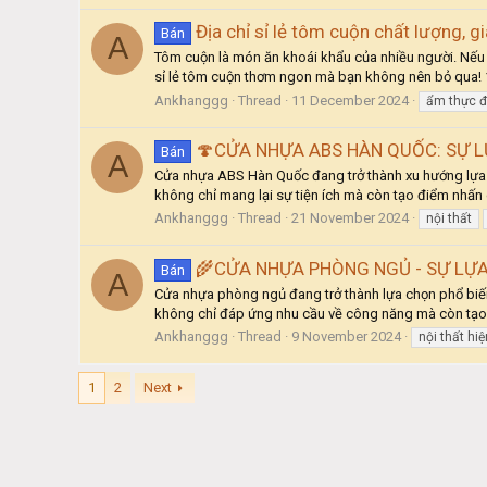
Địa chỉ sỉ lẻ tôm cuộn chất lượng, 
Bán
A
Tôm cuộn là món ăn khoái khẩu của nhiều người. Nếu 
sỉ lẻ tôm cuộn thơm ngon mà bạn không nên bỏ qua! 1
Ankhanggg
Thread
11 December 2024
ẩm thực đ
🍄CỬA NHỰA ABS HÀN QUỐC: SỰ L
Bán
A
Cửa nhựa ABS Hàn Quốc đang trở thành xu hướng lựa c
không chỉ mang lại sự tiện ích mà còn tạo điểm nhấn c
Ankhanggg
Thread
21 November 2024
nội thất
🌾CỬA NHỰA PHÒNG NGỦ - SỰ LỰA
Bán
A
Cửa nhựa phòng ngủ đang trở thành lựa chọn phổ biến 
không chỉ đáp ứng nhu cầu về công năng mà còn tạo đi
Ankhanggg
Thread
9 November 2024
nội thất hiệ
1
2
Next