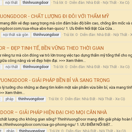
Trả lời: 0
Diễn đàn:
Nhà Đất - Nội Thất - Xe Cộ
t
nội thất
thinhvuongdoor
UONGDOOR - CHẤT LƯỢNG ĐI ĐÔI VỚI THẨM MỸ
ang đến vẻ đẹp sang trọng mà còn đảm bảo độ bền cao, chống ẩm mốc và con
ongdoor.com/cua-nhua-abs-han-quoc/ 1. Ưu Điểm Nổi Bật Của Cửa...
Trả lời: 0
Diễn đàn:
Nhà Đất - Nội Thất - 
nội thất sài gòn
thinhvuongdoor
– ĐẸP TINH TẾ, BỀN VỮNG THEO THỜI GIAN
ự riêng tư mà còn đóng vai trò lớn trong việc tạo dựng thẩm mỹ tổng thể cho 
ữa công năng và vẻ đẹp hiện đại. >>> Xem thêm...
Trả lời: 0
Diễn đàn:
Nhà Đất - Nội Thất - Xe Cộ
t
nội thất
thinhvuongdoor
UONGDOOR - GIẢI PHÁP BỀN BỈ VÀ SANG TRỌNG
lý tưởng cho những ai đang tìm kiếm một sản phẩm vừa bền bỉ, vừa mang tính 
>>> Xem thêm...
Trả lời: 0
Diễn đàn:
Nhà Đất - Nội Thất - Xe Cộ
t
pháp
thinhvuongdoor
OOR – GIẢI PHÁP HIỆN ĐẠI CHO MỌI CĂN NHÀ
chất lượng cho không gian sống? ThinhVuongDoor mang đến giải pháp hoàn hả
ps://thinhvuongdoor.com/cua-go-phong-ngu/ 1. ƯU ĐIỂM NỔI BẬT...
Trả lời: 0
Diễn đàn:
Nhà Đất - Nội Thất - Xe Cộ
t
pháp
thinhvuongdoor