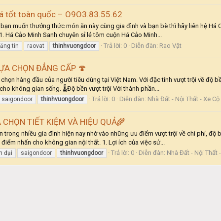
giá tốt toàn quốc – O9O3.83.55.62
bạn muốn thưởng thức món ăn này cùng gia đình và bạn bè thì hãy liên hệ Há 
. Há Cảo Minh Sanh chuyên sỉ lẻ tôm cuộn Há Cảo Minh...
Trả lời: 0
Diễn đàn:
Rao Vặt
ăng tin
raovat
thinhvuongdoor
ỰA CHỌN ĐẲNG CẤP 🍄
họn hàng đầu của người tiêu dùng tại Việt Nam. Với đặc tính vượt trội về độ
ho không gian sống. 🌡️Độ bền vượt trội Với thành phần...
Trả lời: 0
Diễn đàn:
Nhà Đất - Nội Thất - Xe Cộ
saigondoor
thinhvuongdoor
 CHỌN TIẾT KIỆM VÀ HIỆU QUẢ🌾
trong nhiều gia đình hiện nay nhờ vào những ưu điểm vượt trội về chi phí, độ
ểm nhấn cho không gian nội thất. 1. Lợi ích của việc sử...
Trả lời: 0
Diễn đàn:
Nhà Đất - Nội Thất 
n đại
saigondoor
thinhvuongdoor