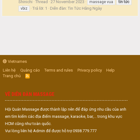
Shinichi
Thread
27 November 2023
massage vua
tin
tức
Trả lời: 1
Diễn đàn:
Tin Tức Hằng Ngày
vbiz
Vietnames
Liên hệ
Quảng cáo
Terms and rules
Privacy policy
Help
Trang chủ
R
S
S
VỀ DIỄN ĐÀN MASSAGE
Hội Quán Massage được thành lập nên để đáp ứng nhu cầu của anh
em tìm kiếm các địa điểm massage, karaoke, bar,... trong khu vực
HCM cũng như toàn quốc.
Vui lòng liên hệ Admin để được hỗ trợ 0938.779.777