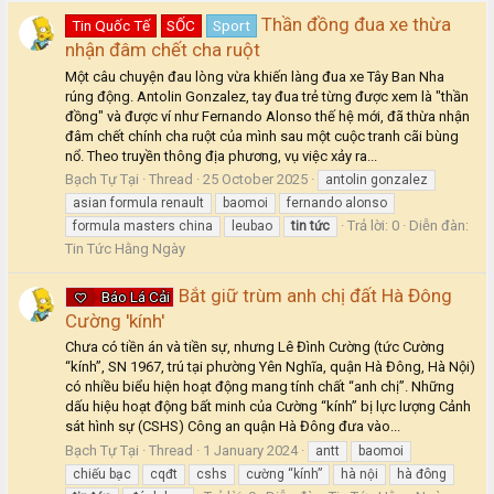
Thần đồng đua xe thừa
Tin Quốc Tế
SỐC
Sport
nhận đâm chết cha ruột
Một câu chuyện đau lòng vừa khiến làng đua xe Tây Ban Nha
rúng động. Antolin Gonzalez, tay đua trẻ từng được xem là "thần
đồng" và được ví như Fernando Alonso thế hệ mới, đã thừa nhận
đâm chết chính cha ruột của mình sau một cuộc tranh cãi bùng
nổ. Theo truyền thông địa phương, vụ việc xảy ra...
Bạch Tự Tại
Thread
25 October 2025
antolin gonzalez
asian formula renault
baomoi
fernando alonso
Trả lời: 0
Diễn đàn:
formula masters china
leubao
tin
tức
Tin Tức Hằng Ngày
Bắt giữ trùm anh chị đất Hà Đông
Báo Lá Cải
Cường 'kính'
Chưa có tiền án và tiền sự, nhưng Lê Đình Cường (tức Cường
“kính”, SN 1967, trú tại phường Yên Nghĩa, quận Hà Đông, Hà Nội)
có nhiều biểu hiện hoạt động mang tính chất “anh chị”. Những
dấu hiệu hoạt động bất minh của Cường “kính” bị lực lượng Cảnh
sát hình sự (CSHS) Công an quận Hà Đông đưa vào...
Bạch Tự Tại
Thread
1 January 2024
antt
baomoi
chiếu bạc
cqđt
cshs
cường “kính”
hà nội
hà đông