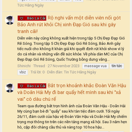
Tức Hằng Ngày
Rộ nghi vấn một diễn viên nối gót
Báo Lá Cải
Bảo Anh rút khỏi Chị xinh Đạp Gió sau khi gây
tranh cãi!
Diễn viên này cũng không xuất hiện trong tập 5 Chị Đẹp Đạp Gió
Rẽ Sóng. Trong tập 5 Chị Đẹp Đạp Gió Rẽ Sóng, Bảo Anh gây
tiếc nuối cho không ít khán giả khi quyết định rút khỏi show vì lý
do cá nhân và những vấn đề sức khỏe. Về phía dàn MC của Chị
Đẹp Đạp Gió Rẽ Sóng, Quốc Trường bỗng dưng vắng...
Shinichi
Thread
27 November 2023
massage vua
tin
tức
Trả lời: 0
Diễn đàn:
Tin Tức Hằng Ngày
vbiz
Bắt trọn khoảnh khắc Đoàn Văn Hậu
Báo Lá Cải
và Doãn Hải My đi bar quẩy hết mình sau khi "xả
vai" cô dâu chú rể
Team qua đường bắt trọn hình ảnh của Đoàn Văn Hậu - Doãn Hải
My cùng bạn bè đi "quẩy" sau khi tàn tiệc đám cưới. Tối ngày
26/11, đám cưới của hậu vệ Đoàn Văn Hậu và Doãn Hải My chiếm
trọng mọi thông tin trên các nền tảng mạng xã hội. Sau 3 năm hẹn
hò, cặp đôi chàng cầu thủ và nàng top 10 hoa hậu...