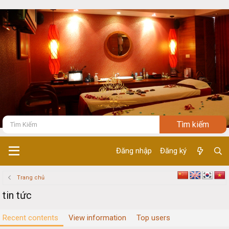
Đăng nhập
Đăng ký
Trang chủ
tin tức
Recent contents
View information
Top users