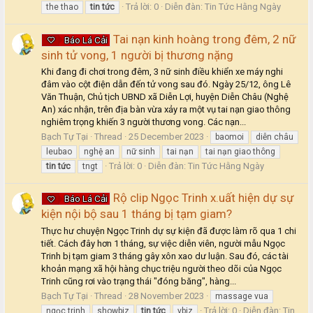
Trả lời: 0
Diễn đàn:
Tin Tức Hằng Ngày
the thao
tin
tức
Tai nạn kinh hoàng trong đêm, 2 nữ
Báo Lá Cải
sinh tử vong, 1 người bị thương nặng
Khi đang đi chơi trong đêm, 3 nữ sinh điều khiển xe máy nghi
đâm vào cột điện dẫn đến tử vong sau đó. Ngày 25/12, ông Lê
Văn Thuận, Chủ tịch UBND xã Diễn Lợi, huyện Diễn Châu (Nghệ
An) xác nhận, trên địa bàn vừa xảy ra một vụ tai nạn giao thông
nghiêm trọng khiến 3 người thương vong. Các nạn...
Bạch Tự Tại
Thread
25 December 2023
baomoi
diễn châu
leubao
nghệ an
nữ sinh
tai nạn
tai nạn giao thông
Trả lời: 0
Diễn đàn:
Tin Tức Hằng Ngày
tin
tức
tngt
Rộ clip Ngọc Trinh x.uất hiện dự sự
Báo Lá Cải
kiện nội bộ sau 1 tháng bị tạm giam?
Thực hư chuyện Ngọc Trinh dự sự kiện đã được làm rõ qua 1 chi
tiết. Cách đây hơn 1 tháng, sự việc diễn viên, người mẫu Ngọc
Trinh bị tạm giam 3 tháng gây xôn xao dư luận. Sau đó, các tài
khoản mạng xã hội hàng chục triệu người theo dõi của Ngọc
Trinh cũng rơi vào trạng thái "đóng băng", hàng...
Bạch Tự Tại
Thread
28 November 2023
massage vua
Trả lời: 0
Diễn đàn:
Tin
ngọc trinh
showbiz
tin
tức
vbiz