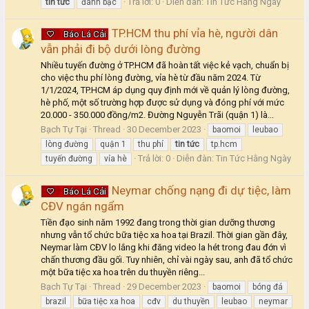
Trả lời: 0
Diễn đàn:
Tin Tức Hằng Ngày
tin
tức
đánh bạc
TP.HCM thu phí vỉa hè, người dân
Báo Lá Cải
vẫn phải đi bộ dưới lòng đường
Nhiều tuyến đường ở TP.HCM đã hoàn tất việc kẻ vạch, chuẩn bị
cho việc thu phí lòng đường, vỉa hè từ đầu năm 2024. Từ
1/1/2024, TP.HCM áp dụng quy định mới về quản lý lòng đường,
hè phố, một số trường hợp được sử dụng và đóng phí với mức
20.000 - 350.000 đồng/m2. Đường Nguyễn Trãi (quận 1) là...
Bạch Tự Tại
Thread
30 December 2023
baomoi
leubao
lòng đường
quận 1
thu phí
tin
tức
tp.hcm
Trả lời: 0
Diễn đàn:
Tin Tức Hằng Ngày
tuyến đường
vỉa hè
Neymar chống nạng đi dự tiệc, làm
Báo Lá Cải
CĐV ngán ngẩm
Tiền đạo sinh năm 1992 đang trong thời gian dưỡng thương
nhưng vẫn tổ chức bữa tiệc xa hoa tại Brazil. Thời gian gần đây,
Neymar làm CĐV lo lắng khi đăng video la hét trong đau đớn vì
chấn thương đầu gối. Tuy nhiên, chỉ vài ngày sau, anh đã tổ chức
một bữa tiệc xa hoa trên du thuyền riêng...
Bạch Tự Tại
Thread
29 December 2023
baomoi
bóng đá
brazil
bữa tiệc xa hoa
cđv
du thuyền
leubao
neymar